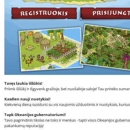
Tavęs laukia iššūkis!
Priimk iššūkį ir išgyvenk gražioje, bet nuošalioje saloje! Tau prireiks su
Kasdien nauji nuotykiai!
Kiekvieną dieną susidursi su vis naujomis užduotimis ir nuotykiais, kuri
Tapk Okeanijos gubernatoriumi!
Tavo pagrindinis tikslas ne toks ir menkas - tapti visos Okeanijos gubernat
pakankamą reputaciją!