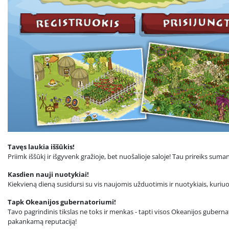
Tavęs laukia iššūkis!
Priimk iššūkį ir išgyvenk gražioje, bet nuošalioje saloje! Tau prireiks su
Kasdien nauji nuotykiai!
Kiekvieną dieną susidursi su vis naujomis užduotimis ir nuotykiais, kuri
Tapk Okeanijos gubernatoriumi!
Tavo pagrindinis tikslas ne toks ir menkas - tapti visos Okeanijos gubernat
pakankamą reputaciją!