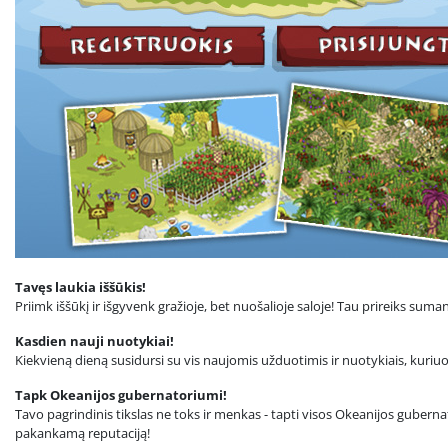
Tavęs laukia iššūkis!
Priimk iššūkį ir išgyvenk gražioje, bet nuošalioje saloje! Tau prireiks su
Kasdien nauji nuotykiai!
Kiekvieną dieną susidursi su vis naujomis užduotimis ir nuotykiais, kuri
Tapk Okeanijos gubernatoriumi!
Tavo pagrindinis tikslas ne toks ir menkas - tapti visos Okeanijos gubernat
pakankamą reputaciją!